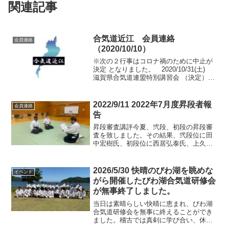
関連記事
合気道近江 会員連絡
会員連絡
（2020/10/10）
※次の２行事はコロナ禍のために中止が
決定 となりました。 2020/10/31(土)
滋賀県合気道連盟特別講習会 （決定）
2020/01/24(日) 京都近江合気道大会
（10/17京都会議決定見込）※合気道近江
（近江合気道２道場）の次期...
2022/9/11 2022年7月度昇段者報
会員連絡
告
昇段審査講評今夏、弐段、初段の昇段審
査を致しました。その結果、弐段位に田
中宏樹氏、初段位に西居弘泰氏、上久保
貴正氏、の３名の方が、技、稽古、識見
態度、共に基準を超えて良好に合格さ
れ、本部から各段位の道主印可證、本部
2026/5/30 快晴のびわ湖を眺めな
イベント
会員証、国際有段者証等、本...
がら開催したびわ湖合気道研修会
が無事終了しました。
当日は素晴らしい快晴に恵まれ、びわ湖
合気道研修会を無事に終えることができ
ました。稽古では真剣に学び合い、休憩
や交流の時間には笑顔もあふれ、終始和