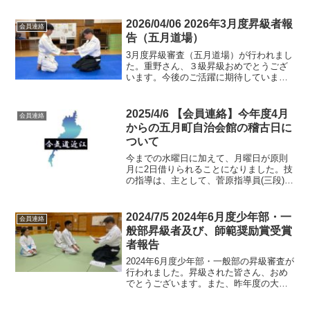
やかな雰囲気の中で充実した研修会とな
りました。ご参加いただいた皆様、ご支
2026/04/06 2026年3月度昇級者報
会員連絡
援いただいた皆様に心より...
告（五月道場）
3月度昇級審査（五月道場）が行われまし
た。重野さん、３級昇級おめでとうござ
います。今後のご活躍に期待していま
す。
2025/4/6 【会員連絡】今年度4月
会員連絡
からの五月町自治会館の稽古日に
ついて
今までの水曜日に加えて、月曜日が原則
月に2日借りられることになりました。技
の指導は、主として、菅原指導員(三段)が
あたります。指導員がおられない時は、
稽古ができません。位置付けとしては、
自主稽古です。審査受験の資格判断は、
2024/7/5 2024年6月度少年部・一
会員連絡
あくまでも、金子先...
般部昇級者及び、師範奨励賞受賞
者報告
2024年6月度少年部・一般部の昇級審査が
行われました。昇級された皆さん、おめ
でとうございます。また、昨年度の大阪
府合気道連盟少年少女合気道大会に出場
され立派な演武を披露された安井さんと