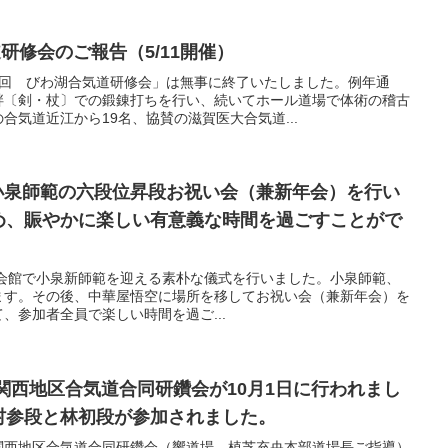
合気道研修会のご報告（5/11開催）
6回 びわ湖合気道研修会」は無事に終了いたしました。例年通
畔〔剣・杖〕での鍛錬打ちを行い、続いてホール道場で体術の稽古
合気道近江から19名、協賛の滋賀医大合気道...
28(日)に小泉師範の六段位昇段お祝い会（兼新年会）を行い
め、賑やかに楽しい有意義な時間を過ごすことがで
五月自治会館で小泉新師範を迎える素朴な儀式を行いました。小泉師範、
ます。その後、中華屋悟空に場所を移してお祝い会（兼新年会）を
、参加者全員で楽しい時間を過ご...
ご報告】関西地区合気道合同研鑽会が10月1日に行われまし
村参段と林初段が参加されました。
関西地区合気道合同研鑽会（響道場、植芝充央本部道場長ご指導）