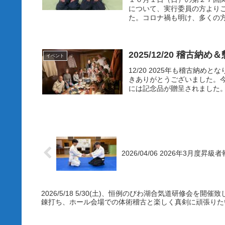
について、実行委員の方より
た。コロナ禍も明け、多くの方
2025/12/20 稽古
イベント
12/20 2025年も稽古納
きありがとうございました。
には記念品が贈呈されました。
2026/04/06 2026年3月度
2026/5/18 5/30(土)、恒例のびわ湖合気道研修会を
錬打ち、ホール会場での体術稽古と楽しく真剣に頑張りた