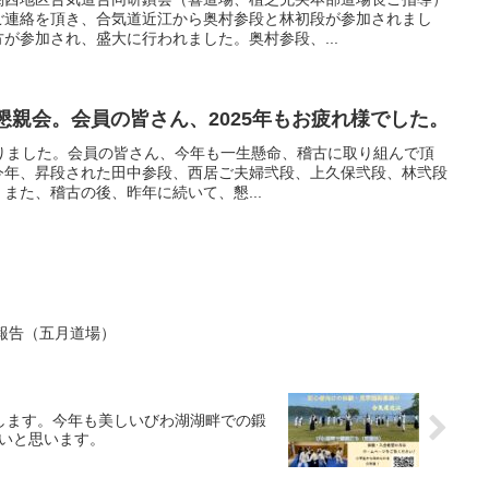
ご連絡を頂き、合気道近江から奥村参段と林初段が参加されまし
が参加され、盛大に行われました。奥村参段、...
納め＆懇親会。会員の皆さん、2025年もお疲れ様でした。
めとなりました。会員の皆さん、今年も一生懸命、稽古に取り組んで頂
今年、昇段された田中参段、西居ご夫婦弐段、上久保弐段、林弐段
また、稽古の後、昨年に続いて、懇...
昇級者報告（五月道場）
開催致します。今年も美しいびわ湖湖畔での鍛
いと思います。