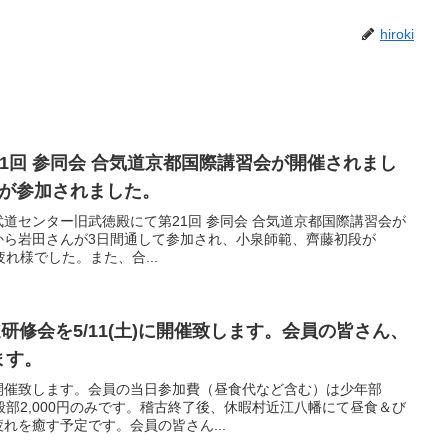
hiroki
(日) 第21回 参同会 合気道京都国際講習会が開催されまし
名が参加されました。
、京都市武道センター旧武徳殿にて第21回 参同会 合気道京都国際講習会が
から岩田さんが3日間通して参加され、小泉師範、齊藤初段が
疲れ様でした。また、合...
合気道研修会を5/11(土)に開催致します。会員の皆さん、
ます。
開催致します。会員の当日参加費（昼食代など含む）は少年部
、一般部2,000円のみです。稽古終了後、休暇村近江八幡にて昼食＆び
れを癒す予定です。会員の皆さん...