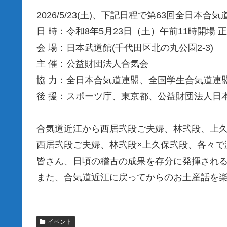
2026/5/23(土)、下記日程で第63回全日本
日 時：令和8年5月23日（土）午前11時開場 
会 場：日本武道館(千代田区北の丸公園2-3)
主 催：公益財団法人合気会
協 力：全日本合気道連盟、全国学生合気道連
後 援：スポーツ庁、東京都、公益財団法人日本
合気道近江から西居弐段ご夫婦、林弐段、上
西居弐段ご夫婦、林弐段×上久保弐段、各々で
皆さん、日頃の稽古の成果を存分に発揮され
また、合気道近江に戻ってからのお土産話を
イベント