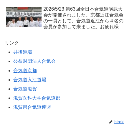
2026/5/23 第63回全日本合気道演武大
会が開催されました。京都近江合気会
の一員として、合気道近江から４名の
会員が参加して来ました。お疲れ様で
した。
リンク
井後道場
公益財団法人合気会
合気道京都
合気道入江道場
合気道滋賀
滋賀医科大学合気道部
滋賀県合気道連盟
hiroki