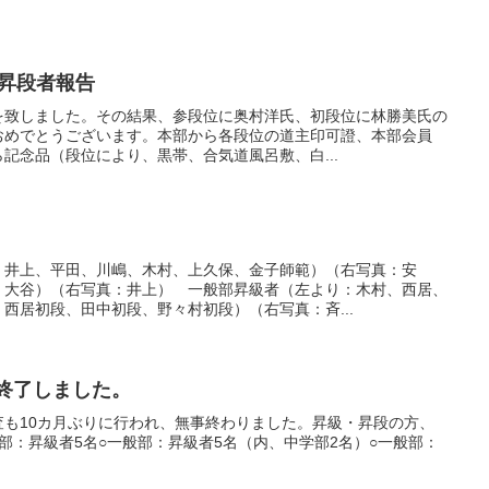
6月度昇段者報告
を致しました。その結果、参段位に奥村洋氏、初段位に林勝美氏の
おめでとうございます。本部から各段位の道主印可證、本部会員
記念品（段位により、黒帯、合気道風呂敷、白...
：井上、平田、川嶋、木村、上久保、金子師範）（右写真：安
：大谷）（右写真：井上） 一般部昇級者（左より：木村、西居、
西居初段、田中初段、野々村初段）（右写真：斉...
審査終了しました。
査も10カ月ぶりに行われ、無事終わりました。昇級・昇段の方、
部：昇級者5名○一般部：昇級者5名（内、中学部2名）○一般部：