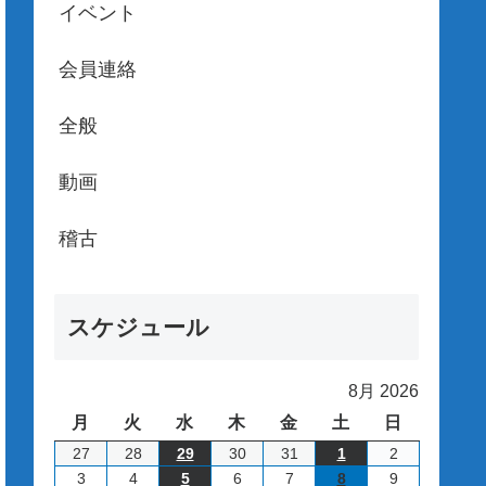
イベント
会員連絡
全般
動画
稽古
スケジュール
8月 2026
月
火
水
木
金
土
日
月
火
水
木
金
土
日
曜
曜
曜
曜
曜
曜
曜
2026/7/27
2026/7/28
2026/7/29
2026/7/30
2026/7/31
2026/8/1
2026/8/2
27
28
29
30
31
1
2
日
日
日
日
日
日
日
2026/8/3
2026/8/4
2026/8/5
2026/8/6
2026/8/7
2026/8/8
2026/8/9
3
4
5
6
7
8
9