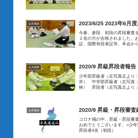
2023/6/25 2023年
会員連絡
今春、参段、初段の昇段審査
２名の方が合格されました。
証、国際有段者証等、本会から
2020/9 昇級昇段者報告
会員連絡
少年部昇級者（左写真左より
井） 中学部昇級者（左写真
林） 昇段者（左写真左より：
2020/9 昇級・昇段
会員連絡
コロナ禍の中、昇級・昇段審
おめでとうございます。○少年
昇段者4名（初段）