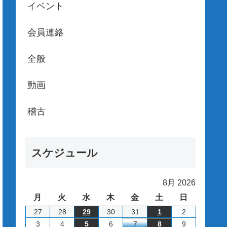
イベント
会員連絡
全般
動画
稽古
スケジュール
8月 2026
月
火
水
木
金
土
日
月
火
水
木
金
土
日
曜
曜
曜
曜
曜
曜
曜
2026/7/27
2026/7/28
2026/7/29
2026/7/30
2026/7/31
2026/8/1
2026/8/2
27
28
29
30
31
1
2
日
日
日
日
日
日
日
2026/8/3
2026/8/4
2026/8/5
2026/8/6
2026/8/7
2026/8/8
2026/8/9
3
4
5
6
7
8
9