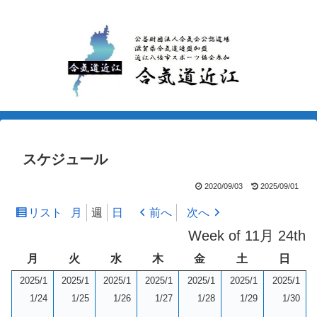
スケジュール
2020/09/03
2025/09/01
リスト
月
週
日
前へ
次へ
表
示
Week of 11月 24th
月
火
水
木
金
土
日
月
火
水
木
金
土
日
曜
曜
曜
曜
曜
曜
曜
2025/1
2025/1
2025/1
2025/1
2025/1
2025/1
2025/1
日
日
日
日
日
日
日
2025/11/24
2025/11/25
2025/11/26
2025/11/27
2025/11/28
2025/11/29
202
1/24
1/25
1/26
1/27
1/28
1/29
1/30