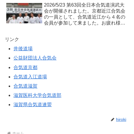
2026/5/23 第63回全日本合気道演武大
会が開催されました。京都近江合気会
の一員として、合気道近江から４名の
会員が参加して来ました。お疲れ様で
した。
リンク
井後道場
公益財団法人合気会
合気道京都
合気道入江道場
合気道滋賀
滋賀医科大学合気道部
滋賀県合気道連盟
hiroki
ホーム