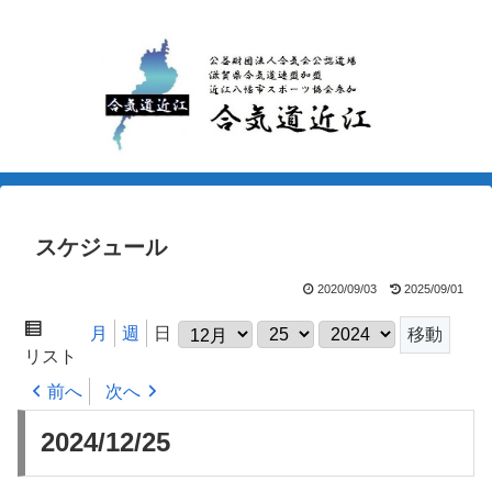
スケジュール
2020/09/03
2025/09/01
月
日
年
表
月
週
日
リスト
示
前へ
次へ
2024/12/25