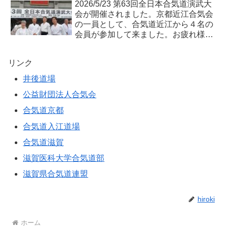
2026/5/23 第63回全日本合気道演武大
会が開催されました。京都近江合気会
の一員として、合気道近江から４名の
会員が参加して来ました。お疲れ様で
した。
リンク
井後道場
公益財団法人合気会
合気道京都
合気道入江道場
合気道滋賀
滋賀医科大学合気道部
滋賀県合気道連盟
hiroki
ホーム